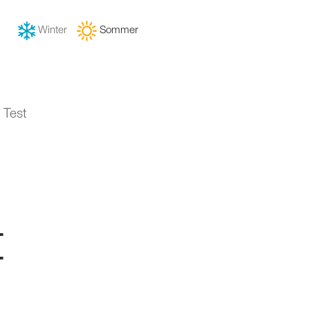
Winter
Sommer
 Test
t