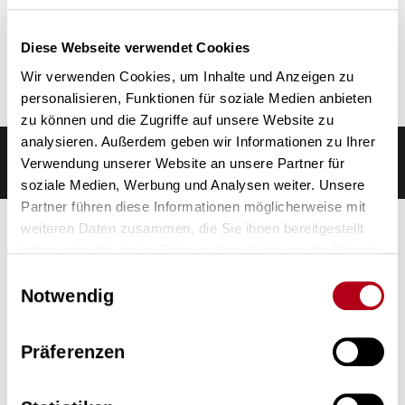
Kontrolle der Bremssattel
Kontrolle der Schraubverbindungen
Kontrolle Kettenverschleiss
Diese Webseite verwendet Cookies
Kontrolle der Schaltung
Wir verwenden Cookies, um Inhalte und Anzeigen zu
Kontrolle des Luftdrucks von Gabel & Dämpfer
personalisieren, Funktionen für soziale Medien anbieten
zu können und die Zugriffe auf unsere Website zu
analysieren. Außerdem geben wir Informationen zu Ihrer
Preise
Verwendung unserer Website an unsere Partner für
soziale Medien, Werbung und Analysen weiter. Unsere
Partner führen diese Informationen möglicherweise mit
weiteren Daten zusammen, die Sie ihnen bereitgestellt
haben oder die sie im Rahmen Ihrer Nutzung der Dienste
FULLSUSPENSION SERVICE
gesammelt haben.
Einwilligungsauswahl
Notwendig
Angebot
Preis
Präferenzen
Fullsuspension Service
CHF 179.00